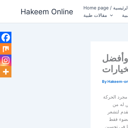
Skip
فحة الرئيسية
Hakeem Online
to
بية
مقالات طبية
content
 وأفضل
خيارات
By
Hakeem-on
مجرد الحركة
ض له من
لقدم لتشعر
الضوء فقط
ها في تحسين