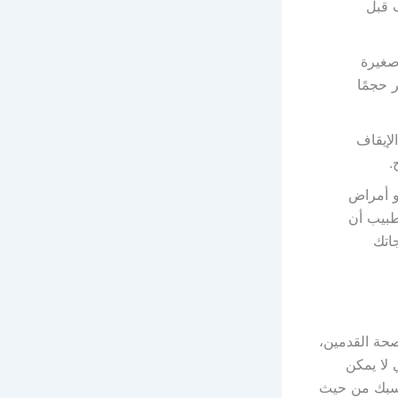
ب قبل
صغيرة
 حجمًا
لإيقاف
.
و أمراض
طبيب أن
جاتك
صحة القدمين،
 لا يمكن
ناسبك من حيث