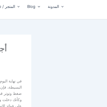
المدونة
Blog
Shop / المتجر
أج
في نهاية اليو
البسيطة، فإن أ
ضغط وتوتر قد 
وكأنك دخلت وا
على فوائد الا