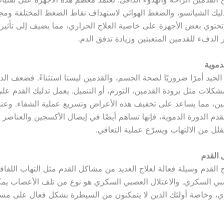
ليك الشياتسو، والضغط الهوائي لاستهداف نقاط الضغط المختلفة وم
تحتوي بعض الأجهزة على خاصية العلاج الحراري، مما يضيف إلى تأثير 
الدفء للقدمين المتعبتين وزيادة تدفق الدم.
لدموية
الجيد أمرًا ضروريًا لصحة الجسم، والقدمين ليستا استثناءً. فضعف الد
شكلات مثل برودة القدمين، التورم، أو التنميل. يعمل تدليك القدم عل
مين، مما يساعد على تخفيف هذه الأعراض وتسريع عملية الشفاء. وعند
قدم الدورة الدموية، فإنها تساهم أيضًا في إيصال الأكسجين والعناصر ال
قلل من الالتهاب ويسرّع عملية التعافي.
 القدم
 القدم وسيلة فعالة لعلاج العديد من مشاكل القدم مثل التهاب اللفاف
صبي السكري. والاعتلال العصبي السكري هو نوع من تلف الأعصاب ي
 وخاصة أولئك الذين لا يتمكنون من السيطرة بشكل فعال على مست