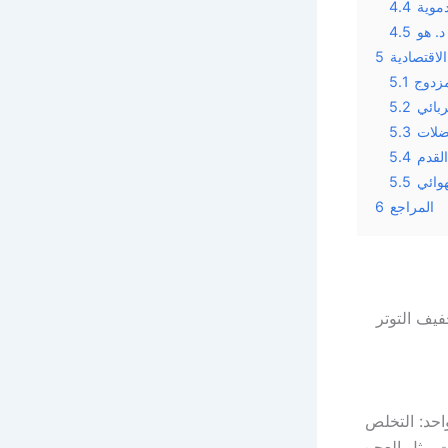
دموية
4.4
د. هو
4.5
لاقتصادية
5
مزدوج
5.1
ربائي
5.2
عضلات
5.3
القدم
5.4
وائي
5.5
المراجع
6
فيف التوتر
احد: التخلص
ت مثل العجن،