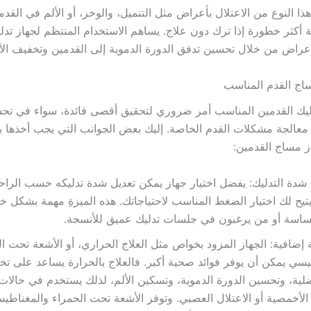
 هذا النوع من الاعتلال بأعراض مثل التنميل، والوخز، أو الألم في القدم
ة أكثر خطورة إذا ترك دون علاج. يساهم الاستخدام المنتظم لجهاز تدل
عراض من خلال تحسين تدفق الدورة الدموية إلى القدمين وتخفيف الأل
ساج القدم المناسب
دليك القدمين المناسب أمر ضروري لتحقيق أقصى فائدة، سواء في تحس
 معالجة مشكلات القدم الخاصة. إليك بعض الجوانب التي يجب أخذها بعي
از مساج القدمين:
يل شدة التدليك: يفضل اختيار جهاز يمكن تعديل شدة تدليكه حسب الراح
 يتيح لك اختيار الضغط المناسب لاحتياجاتك. هذه الميزةِ مهمة بشكل 
ساسة أو من يرغبون في جلسات تدليك عميق للأنسجة.
إضافية: الجهاز المزود بخواص مثل العلاج الحراري، أو الأشعة تحت ال
طيسي يمكن أن يوفر فوائد صحية أكبر. فالعلاج بالحرارة يساعد على ت
لية، وتحسين الدورة الدموية، وتسكين الألم، لذلك يستخدم في حالات
 الأخمصية أو الاعتلال العصبي. وتوفر الأشعة تحت الحمراء والمغناطيس