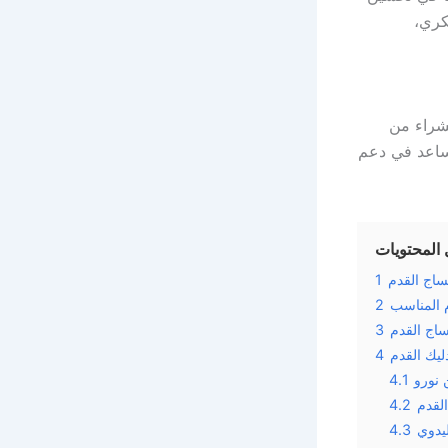
كري،
لشراء من
يساعد في دعم
المحتويات
ساج القدم
1
م المناسب
2
اج القدم
3
ليك القدم
4
 نورو
4.1
القدم
4.2
ليدوي
4.3