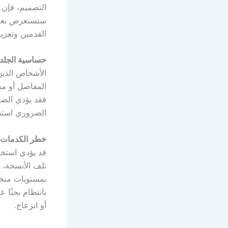
التصميم، فإن 
سنستعرض بعض ا
القدمين وتعزيز 
حساسية الجلد 
الأشخاص الذين
المفاصل أو مش
فقد يؤدي الضغط
الضروري استشا
خطر الكدمات أ
قد يؤدي استخدا
تلف الأنسجة، 
بمستويات منخف
بانتظام بحثًا
أو انزعاج.