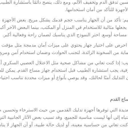
ين تدفق الدم وتخفيف الألم، ومع ذلك، ينصح دائمًا باستشارة الطبي
أجهزة للتأكد من أمان استخدامها.
م: تأكد من أن الجهاز يناسب حجم قدمك بشكل مريح. بعض الأجهزة 
جعلها مثالية للاستخدام في المنزل أو المكتب، بينما البعض الآخر أكبر
 مساحة أوسع. اختر النموذج الذي يناسبك لضمان راحة وفعالية أكبر.
 احرص على اختيار جهاز يحتوي على ميزات أمان مدمجة مثل مؤقت ا
لحماية من السخونة الزائدة، لتجنب الحوادث وضمان استخدام آمن ومريح
ب: إذا كنت تعاني من مشاكل صحية مثل الاعتلال العصبي السكري أ
فية، يجب استشارة الطبيب قبل استخدام جهاز مساج القدم. يمكن لل
ن التدليك آمنًا لحالتك، وقد يوصي بأنواع أو ميزات محددة تناسب احتيا
اج القدم
لعديدة التي توفرها أجهزة تدليك القدمين من حيث الاسترخاء وتحسين 
انتباه إلى أنها ليست مناسبة للجميع، وقد تسبب بعض الآثار الجانبية التي
 كنت تعاني من حساسية معينة، أو لديك حالة طبية، أو أن الجهاز لا ي