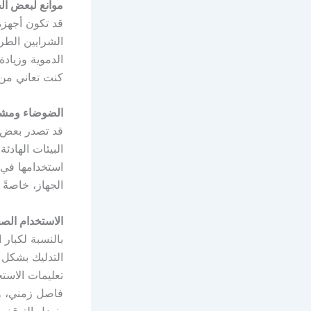
موانع لبعض الح
قد تكون أجهزة
الشرايين الطر
الدموية وزياد
كنت تعاني من 
الضوضاء ومشا
قد تصدر بعض أ
البيئات الهادئ
استخدامها في أ
الجهاز، خاصةً
الاستخدام الصح
بالنسبة لكبار
التدليك بشكل
تعليمات الاست
فاصل زمني، وفي
يفضل التوقف ع