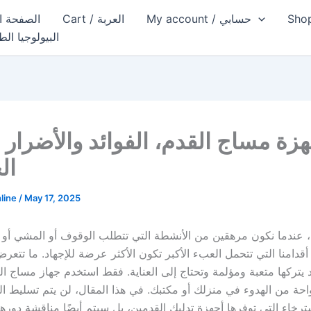
My account / حسابي
Cart / العربة
Home page / الص
البيولوجيا الط
هزة مساج القدم، الفوائد والأضرار
ال
line
/
May 17, 2025
م، عندما نكون مرهقين من الأنشطة التي تتطلب الوقوف أو المشي أو 
قدامنا التي تتحمل العبء الأكبر تكون الأكثر عرضة للإجهاد. ما تتعر
يتركها متعبة ومؤلمة وتحتاج إلى العناية. فقط استخدم جهاز مساج ا
حة من الهدوء في منزلك أو مكتبك. في هذا المقال، لن يتم تسليط 
سترخاء التي توفرها أجهزة تدليك القدمين، بل سيتم أيضًا مناقشة دور