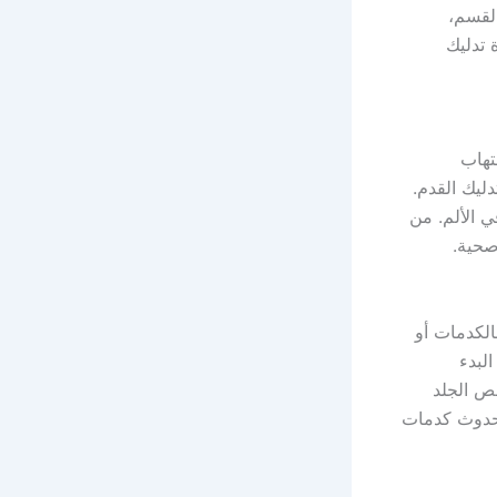
القسم،
 تدليك
تهاب
ليك القدم.
ي الألم. من
صحية.
الكدمات أو
لبدء
حص الجلد
 حدوث كدمات