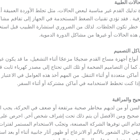
الات الطبية
 تدليك القدم غير مناسبة لبعض الحالات، مثل تجلط الأوردة العميقة 
فية . فقد تؤدي تقنيات الضغط المستخدمة في الجهاز إلى تفاقم مشاك
ة خطر تكون الجلطات. لذلك من الضروري استشارة الطبيب قبل استخدا
هذه الحالات أو غيرها من مشاكل الدورة الدموية.
كل التصميم
نواع أجهزة مساج القدم ضجيجًا مزعجًا أثناء التشغيل، ما قد يكون غي
ة. كما أن التصاميم الضخمة أو تلك التي تحتاج إلى مصدر كهرباء ثابت ق
ماكن متعددة أو أثناء التنقل. من المهم أخذ هذه العوامل في الاعتبار ع
 إذا كنت تخطط لاستخدامه في أماكن مشتركة أو أثناء السفر.
يح والمراقبة
 السن أو من لديهم مخاطر صحية مرتفعة أو ضعف في الحركة، يجب ا
 صحيح ومن الأفضل أن يتم ذلك تحت إشراف شخص آخر. احرص على ا
خدام التي توفرها الشركة المصنعة، وتجنّب الاستخدام المستمر لفترا
 حال الشعور بالألم أو الانزعاج أو ظهور آثار جانبية أثناء أو بعد است
ن استخدامه فورًا وطلب المشورة الطبية.