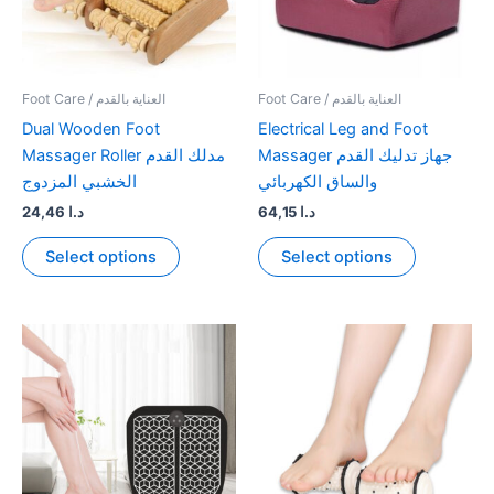
Foot Care / العناية بالقدم
Foot Care / العناية بالقدم
Dual Wooden Foot
Electrical Leg and Foot
Massager جهاز تدليك القدم
Massager Roller مدلك القدم
والساق الكهربائي
الخشبي المزدوج
24,46
د.ا
64,15
د.ا
This
This
Select options
Select options
product
product
has
has
multiple
multiple
variants.
variants.
The
The
options
options
may
may
be
be
chosen
chosen