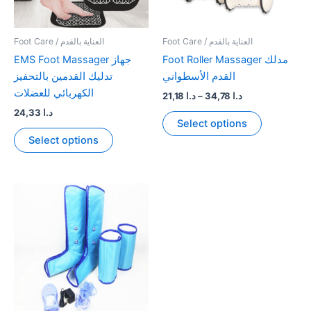
on
on
the
the
product
product
Foot Care / العناية بالقدم
Foot Care / العناية بالقدم
page
page
Foot Roller Massager مدلك
EMS Foot Massager جهاز
القدم الأسطواني
تدليك القدمين بالتحفيز
الكهربائي للعضلات
Price
21,18
د.ا
–
34,78
د.ا
range:
24,33
د.ا
This
د.ا 21,18
Select options
This
product
through
Select options
د.ا 34,78
product
has
has
multiple
multiple
variants.
variants.
The
The
options
options
may
may
be
be
chosen
chosen
on
on
the