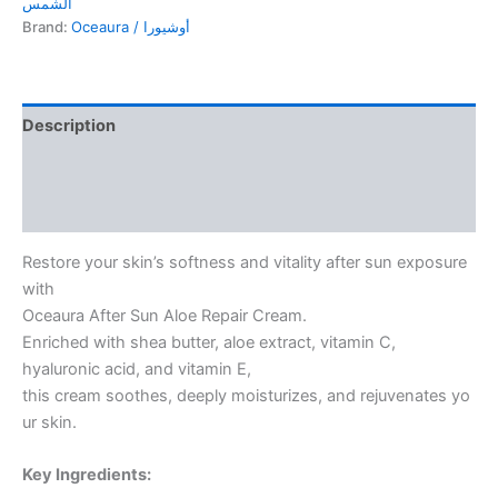
الشمس
بعد
Brand:
Oceaura / أوشيورا
التعرض
للشمس
quantity
Description
Additional information
Reviews (0)
Restore your skin’s softness and vitality after sun exposure
with
Oceaura After Sun Aloe Repair Cream.
Enriched with shea butter, aloe extract, vitamin C,
hyaluronic acid, and vitamin E,
this cream soothes, deeply moisturizes, and rejuvenates yo
ur skin.
Key Ingredients: