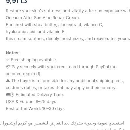
9,91
د.ا
Restore your skin’s softness and vitality after sun exposure wit
Oceaura After Sun Aloe Repair Cream.
Enriched with shea butter, aloe extract, vitamin C,
hyaluronic acid, and vitamin E,
this cream soothes, deeply moisturizes, and rejuvenates your s
Notes:
✅ Free shipping available.
💳 Pay securely with your credit card through PayPal (no
account required).
⚠️ The buyer is responsible for any additional shipping fees,
customs duties, or taxes that may apply in their country.
🚚🕒 Estimated Delivery Time:
USA & Europe: 8–25 days
Rest of the World: 10–30 days
استعيدي نعومة وحيوية بشرتك بعد التعرض للشمس مع كريم أوشيورا .
تركيبته الغنية بزبدة