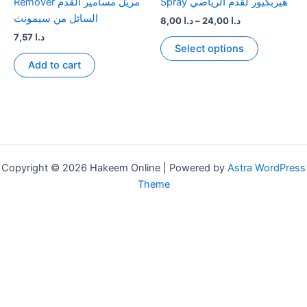
Spray هيربكيور لقدم الرياضي
Remover مزيل مسامير القدم
السائل من سيمونث
Price
8,00
د.ا
–
24,00
د.ا
range:
7,57
د.ا
This
د.ا 8,00
Select options
product
through
Add to cart
د.ا 24,00
has
multiple
variants.
The
options
may
Copyright © 2026 Hakeem Online | Powered by
Astra WordPress
be
Theme
chosen
on
the
product
page