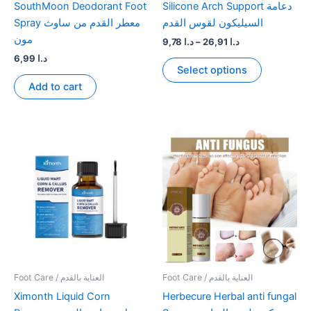
SouthMoon Deodorant Foot
Silicone Arch Support دعامة
السيليكون لقوس القدم
Spray معطر القدم من ساوث
مون
Price
9,78
د.ا
–
26,91
د.ا
range:
6,99
د.ا
This
د.ا 9,78
Select options
product
through
Add to cart
د.ا 26,91
has
multiple
variants.
The
options
may
be
chosen
on
the
product
page
Foot Care / العناية بالقدم
Foot Care / العناية بالقدم
Ximonth Liquid Corn
Herbecure Herbal anti fungal