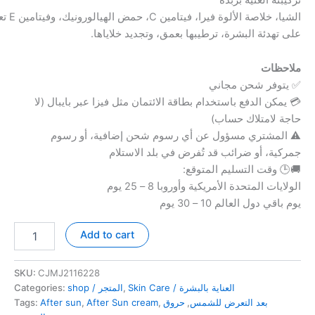
الشيا، خلاصة الألوة فيرا، فيتامين C، حمض الهيالورونيك، وفيتامين E تعمل
على تهدئة البشرة، ترطيبها بعمق، وتجديد خلاياها.
ملاحظات
✅ يتوفر شحن مجاني
💳 يمكن الدفع باستخدام بطاقة الائتمان مثل فيزا عبر بايبال (لا
حاجة لامتلاك حساب)
⚠️ المشتري مسؤول عن أي رسوم شحن إضافية، أو رسوم
جمركية، أو ضرائب قد تُفرض في بلد الاستلام
🚚🕒 وقت التسليم المتوقع:
الولايات المتحدة الأمريكية وأوروبا 8 – 25 يوم
يوم باقي دول العالم 10 – 30 يوم
After
Add to cart
Sun
Aloe
Repair
SKU:
CJMJ2116228
Cream
Categories:
shop / المتجر
,
Skin Care / العناية بالبشرة
كريم
Tags:
After sun
,
After Sun cream
,
حروق
,
بعد التعرض للشمس
إصلاح