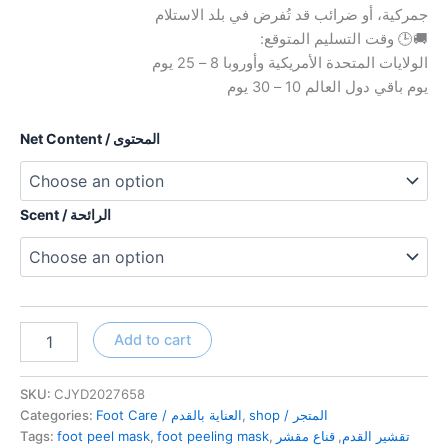
جمركية، أو ضرائب قد تُفرض في بلد الاستلام
🚚🕒 وقت التسليم المتوقع:
الولايات المتحدة الأمريكية وأوروبا 8 – 25 يوم
يوم باقي دول العالم 10 – 30 يوم
Net Content / المحتوى
Scent / الرائحة
Melao
Add to cart
Exfoliating
Foot
Mask
SKU:
CJYD2027658
قناع
Categories:
Foot Care / العناية بالقدم
,
shop / المتجر
ميلاو
Tags:
foot peel mask
,
foot peeling mask
,
قناع مقشر
,
تقشير القدم