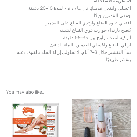
🦶 طريقة الاستخدام
اغسلي وانقعي قدميكِ في ماء دافئ لمدة 10–20 دقيقة
جففي القدمين جيدًا
افتحي عبوة القناع وارتدي القناع على القدمين
يُنصح بارتداء جوارب فوق القناع لتثبيته
اتركيه لمدة تتراوح بين 35–95 دقيقة
أزيلي القناع واغسلي القدمين بالماء الدافئ
يبدأ التقشير خلال 3–7 أيام. لا تحاولي إزالة الجلد بالقوة، دعيه
يتقشر طبيعيًا
You may also like…