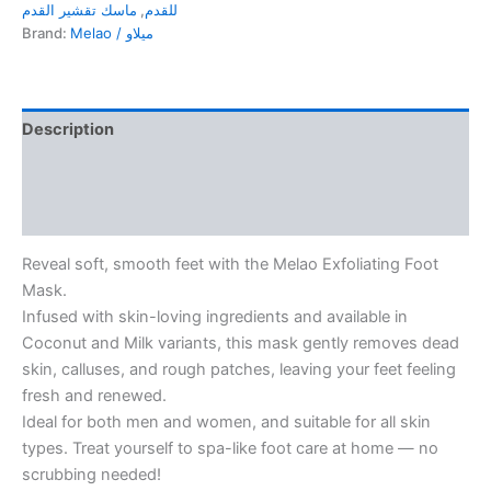
لتقشير
ماسك تقشير القدم
,
للقدم
القدمين
Brand:
Melao / ميلاو
quantity
Description
Additional information
Reviews (0)
Reveal soft, smooth feet with the Melao Exfoliating Foot
Mask.
Infused with skin-loving ingredients and available in
Coconut and Milk variants, this mask gently removes dead
skin, calluses, and rough patches, leaving your feet feeling
fresh and renewed.
Ideal for both men and women, and suitable for all skin
types. Treat yourself to spa-like foot care at home — no
scrubbing needed!