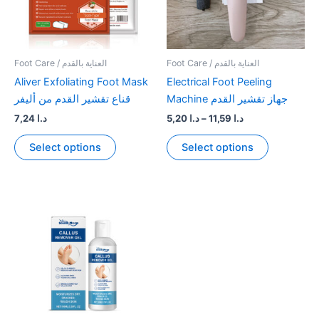
Foot Care / العناية بالقدم
Foot Care / العناية بالقدم
Aliver Exfoliating Foot Mask
Electrical Foot Peeling
Machine جهاز تقشير القدم
قناع تقشير القدم من أليفر
Price
7,24
د.ا
5,20
د.ا
–
11,59
د.ا
range:
This
This
د.ا 5,20
Select options
Select options
product
product
through
د.ا 11,59
has
has
multiple
multiple
variants.
variants.
The
The
options
options
may
may
be
be
chosen
chosen
on
on