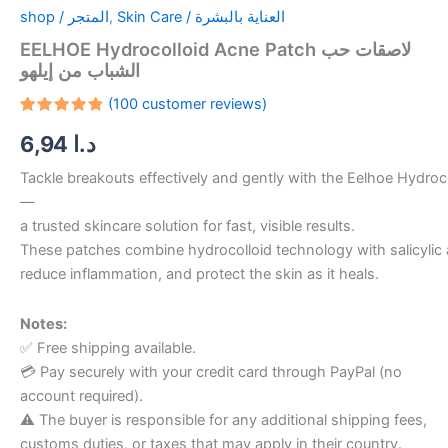
shop / المتجر
,
Skin Care / العناية بالبشرة
EELHOE Hydrocolloid Acne Patch لاصقات حب
الشباب من إيلهو
(
100
customer reviews)
Rated
99
6,94
د.ا
4.86
out
of 5
based on
Tackle breakouts effectively and gently with the Eelhoe Hydroc
customer
ratings
—
a trusted skincare solution for fast, visible results.
These patches combine hydrocolloid technology with salicylic 
reduce inflammation, and protect the skin as it heals.
Notes:
✅ Free shipping available.
💳 Pay securely with your credit card through PayPal (no
account required).
⚠️ The buyer is responsible for any additional shipping fees,
customs duties, or taxes that may apply in their country.