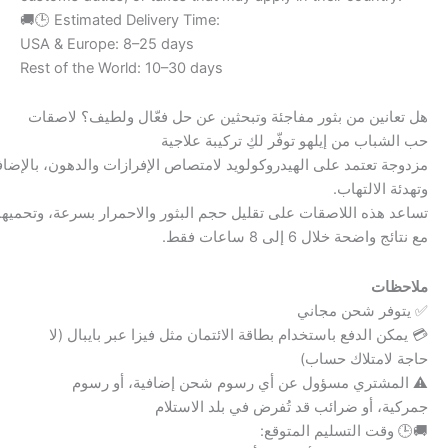
🚚🕒 Estimated Delivery Time:
USA & Europe: 8–25 days
Rest of the World: 10–30 days
هل تعانين من بثور مفاجئة وتبحثين عن حل فعّال ولطيف؟ لاصقات
حب الشباب من إيلهو توفّر لكِ تركيبة علاجية
مزدوجة تعتمد على الهيدروكولويد لامتصاص الإفرازات والدهون، بالإضا
وتهدئة الالتهاب.
تساعد هذه اللاصقات على تقليل حجم البثور والاحمرار بسرعة، وتحميها،
مع نتائج واضحة خلال 6 إلى 8 ساعات فقط.
ملاحظات
✅ يتوفر شحن مجاني
💳 يمكن الدفع باستخدام بطاقة الائتمان مثل فيزا عبر بايبال (لا
حاجة لامتلاك حساب)
⚠️ المشتري مسؤول عن أي رسوم شحن إضافية، أو رسوم
جمركية، أو ضرائب قد تُفرض في بلد الاستلام
🚚🕒 وقت التسليم المتوقع: