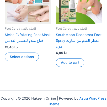
Foot Care / العناية بالقدم
Foot Care / العناية بالقدم
Melao Exfoliating Foot Mask
SouthMoon Deodorant Foot
Spray معطر القدم من ساوث
قناع ميلاو لتقشير القدمين
مون
13,40
د.ا
6,99
د.ا
This
Select options
product
Add to cart
has
multiple
variants.
The
options
may
Copyright © 2026 Hakeem Online | Powered by
Astra WordPress
be
Theme
chosen