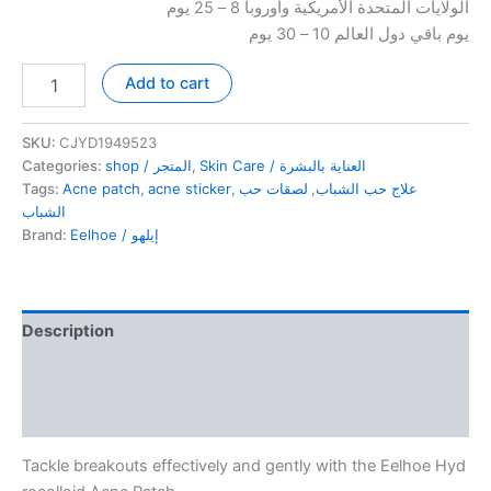
الولايات المتحدة الأمريكية وأوروبا 8 – 25 يوم
يوم باقي دول العالم 10 – 30 يوم
EELHOE
Add to cart
Hydrocolloid
Acne
Patch
SKU:
CJYD1949523
لاصقات
Categories:
shop / المتجر
,
Skin Care / العناية بالبشرة
حب
Tags:
Acne patch
,
acne sticker
,
لصقات حب
,
علاج حب الشباب
الشباب
الشباب
من
Brand:
Eelhoe / إيلهو
إيلهو
quantity
Description
Additional information
Reviews (100)
Tackle breakouts effectively and gently with the Eelhoe Hyd