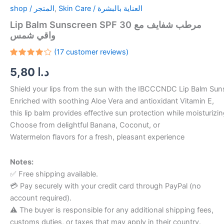
shop / المتجر
,
Skin Care / العناية بالبشرة
Lip Balm Sunscreen SPF 30 مرطب شفايف مع
واقي شمس
(
17
customer reviews)
Rated
16
5,80
د.ا
4.19
out
of 5
based
Shield your lips from the sun with the IBCCCNDC Lip Balm Su
on
customer
Enriched with soothing Aloe Vera and antioxidant Vitamin E,
ratings
this lip balm provides effective sun protection while moisturizin
Choose from delightful Banana, Coconut, or
Watermelon flavors for a fresh, pleasant experience
Notes:
✅ Free shipping available.
💳 Pay securely with your credit card through PayPal (no
account required).
⚠️ The buyer is responsible for any additional shipping fees,
customs duties, or taxes that may apply in their country.