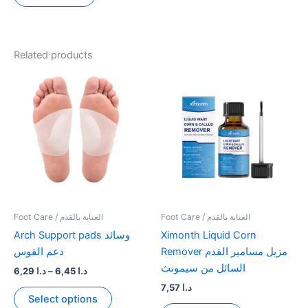
Related products
Foot Care / العناية بالقدم
Foot Care / العناية بالقدم
Arch Support pads وسائد
Ximonth Liquid Corn
Remover مزيل مسامير القدم
دعم القوس
السائل من سيمونث
Price
6,29
د.ا
–
6,45
د.ا
range:
7,57
د.ا
This
د.ا 6,29
Select options
product
through