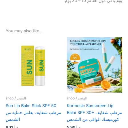
يوم باقي دول العالم 10 – 30 يوم
You may also like…
shop / المتجر
shop / المتجر
Sun Lip Balm Stick SPF 50
Kormesic Sunscreen Lip
Balm SPF 30+ مرطب شفايف
مرطب شفايف بعامل حماية من
كورميسك الواقي من الشمس
الشمس
6,13
د.ا
5,99
د.ا