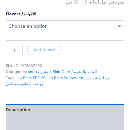
يوم باقي دول العالم 10 – 30 يوم
Flavors / النكهات
Lip
Add to cart
Balm
Sunscreen
SPF
SKU:
CJYD2062250
30
Categories:
shop / المتجر
,
Skin Care / العناية بالبشرة
مرطب
Tags:
Lip Balm SPF 30
,
Lip Balm Sunscreen
,
,
مرطب شفايف
شفايف
مرطب شفايف مع واقي
مع
واقي
شمس
quantity
Description
Additional information