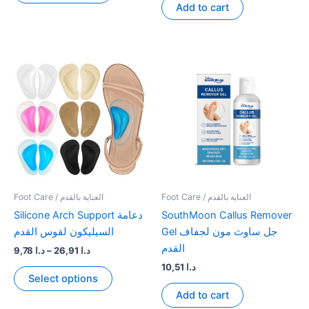
Add to cart
د.ا 6,45
has
multiple
variants.
The
options
may
be
chosen
on
the
product
page
Foot Care / العناية بالقدم
Foot Care / العناية بالقدم
Silicone Arch Support دعامة
SouthMoon Callus Remover
Gel جل ساوث مون لجفاف
السيليكون لقوس القدم
القدم
Price
9,78
د.ا
–
26,91
د.ا
range:
10,51
د.ا
This
د.ا 9,78
Select options
product
through
Add to cart
د.ا 26,91
has