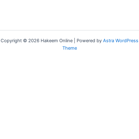
multiple
variants.
The
options
may
Copyright © 2026 Hakeem Online | Powered by
Astra WordPress
be
Theme
chosen
on
the
product
page