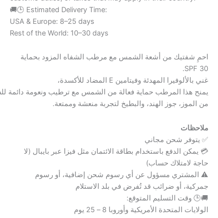
🚚🕒 Estimated Delivery Time:
USA & Europe: 8–25 days
Rest of the World: 10–30 days
احمِ شفتيك من أشعة الشمس مع مرطب الشفاه المزود بحماية
SPF 30.
غني بالألوفيرا المهدئة وفيتامين E المضاد للأكسدة،
يمنح هذا المرطب حماية فعالة من الشمس مع ترطيب ونعومة دائمة للش
من الموز، جوز الهند، والبطيخ لتجربة منعشة وممتعة.
ملاحظات
✅ يتوفر شحن مجاني
💳 يمكن الدفع باستخدام بطاقة الائتمان مثل فيزا عبر بايبال (لا
حاجة لامتلاك حساب)
⚠️ المشتري مسؤول عن أي رسوم شحن إضافية، أو رسوم
جمركية، أو ضرائب قد تُفرض في بلد الاستلام
🚚🕒 وقت التسليم المتوقع:
الولايات المتحدة الأمريكية وأوروبا 8 – 25 يوم