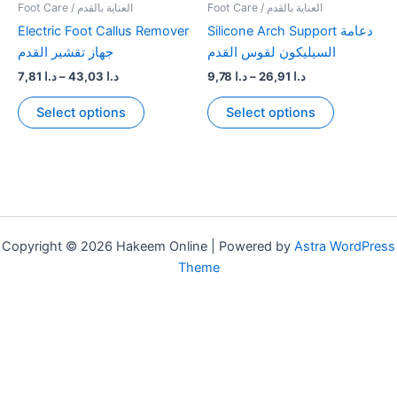
page
Foot Care / العناية بالقدم
Foot Care / العناية بالقدم
Electric Foot Callus Remover
Silicone Arch Support دعامة
السيليكون لقوس القدم
جهاز تقشير القدم
Price
Price
7,81
د.ا
–
43,03
د.ا
9,78
د.ا
–
26,91
د.ا
range:
range:
This
This
د.ا 9,78
د.ا 7,81
Select options
Select options
product
product
through
through
د.ا 26,91
د.ا 43,03
has
has
multiple
multiple
variants.
variants.
The
The
options
options
Copyright © 2026 Hakeem Online | Powered by
Astra WordPress
may
may
Theme
be
be
chosen
chosen
on
on
the
the
product
product
page
page