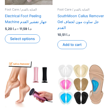
Foot Care / العناية بالقدم
Foot Care / العناية بالقدم
Electrical Foot Peeling
SouthMoon Callus Remover
Gel جل ساوث مون لجفاف
Machine جهاز تقشير القدم
القدم
Price
5,20
د.ا
–
11,59
د.ا
range:
10,51
د.ا
This
د.ا 5,20
Select options
product
through
Add to cart
د.ا 11,59
has
multiple
variants.
The
options
may
be
chosen
on
the
product