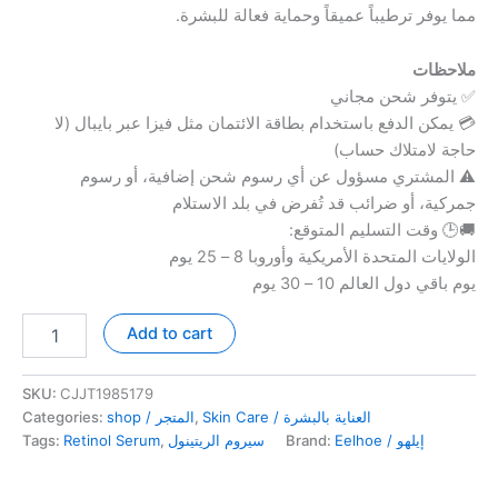
مما يوفر ترطيباً عميقاً وحماية فعالة للبشرة.
ملاحظات
✅ يتوفر شحن مجاني
💳 يمكن الدفع باستخدام بطاقة الائتمان مثل فيزا عبر بايبال (لا
حاجة لامتلاك حساب)
⚠️ المشتري مسؤول عن أي رسوم شحن إضافية، أو رسوم
جمركية، أو ضرائب قد تُفرض في بلد الاستلام
🚚🕒 وقت التسليم المتوقع:
الولايات المتحدة الأمريكية وأوروبا 8 – 25 يوم
يوم باقي دول العالم 10 – 30 يوم
Retinol
Add to cart
Facial
Capsule
Serum
SKU:
CJJT1985179
سيروم
Categories:
shop / المتجر
,
Skin Care / العناية بالبشرة
كبسولات
Tags:
Retinol Serum
,
سيروم الريتينول
Brand:
Eelhoe / إيلهو
الريتينول
للبشرة