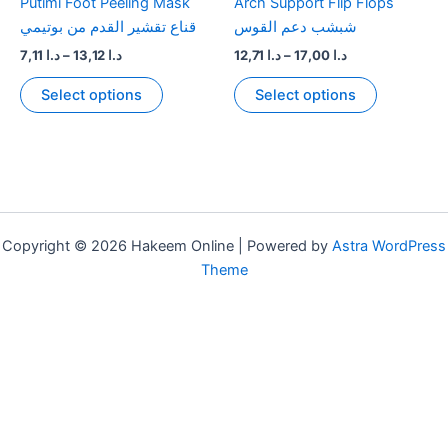
Putimi Foot Peeling Mask
Arch Support Flip Flops
شبشب دعم القوس
قناع تقشير القدم من بوتيمي
Price
Price
7,11
د.ا
–
13,12
د.ا
12,71
د.ا
–
17,00
د.ا
range:
range:
This
This
د.ا 12,71
د.ا 7,11
Select options
Select options
product
product
through
through
د.ا 17,00
د.ا 13,12
has
has
multiple
multiple
variants.
variants.
The
The
options
options
Copyright © 2026 Hakeem Online | Powered by
Astra WordPress
may
may
Theme
be
be
chosen
chosen
on
on
the
the
product
product
page
page